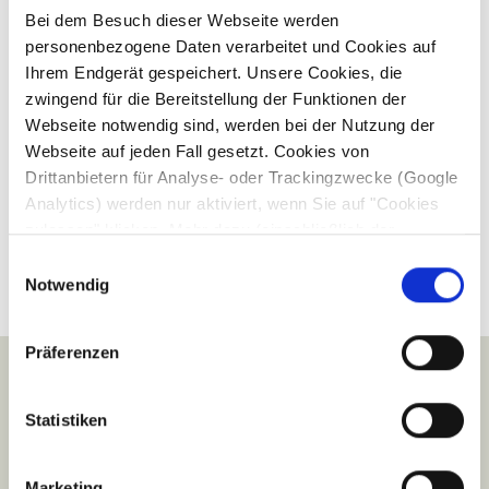
Bei dem Besuch dieser Webseite werden
personenbezogene Daten verarbeitet und Cookies auf
Ihrem Endgerät gespeichert. Unsere Cookies, die
zwingend für die Bereitstellung der Funktionen der
Webseite notwendig sind, werden bei der Nutzung der
Webseite auf jeden Fall gesetzt. Cookies von
Drittanbietern für Analyse- oder Trackingzwecke (Google
Analytics) werden nur aktiviert, wenn Sie auf "Cookies
zulassen" klicken. Mehr dazu (einschließlich der
Möglichkeit, die Einwilligungserklärung zu widerrufen)
Einwilligungsauswahl
erfahren Sie in unserer
Datenschutzerklärung
—
Notwendig
Impressum
.
Präferenzen
Statistiken
Marketing