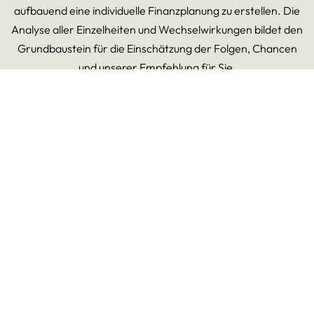
aufbauend eine individuelle Finanzplanung zu erstellen. Die
Analyse aller Einzelheiten und Wechselwirkungen bildet den
Grundbaustein für die Einschätzung der Folgen, Chancen
und unserer Empfehlung für Sie.
LÖSUNGEN
NACH MASS FÜR IHRE
BEDÜRFNISSE
Eine breite Palette an diversen Lösungen deckt jegliche